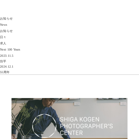
JP
EN
JP
EN
お知らせ
Top
News
お知らせ
日々
Concept
コンセプト
求人
Next 100 Years
Story
ストーリー
2023.11.5
坊平
2024.12.1
Room
客室
55周年
Meal
お食事
Facility
館内
News
最新情報
FAQ
ご質問