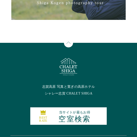
志賀高原 写真と寛ぎの高原ホテル
シャレー志賀 CHALET SHIGA
当サイトが最もお得
空室検索
BEST
RATE