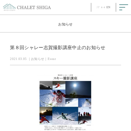
JP
EN
JP
EN
Top
お知らせ
Concept
コンセプト
第８回シャレー志賀撮影講座中止のお知らせ
Story
ストーリー
2021.03.05 ｜お知らせ｜Event
Room
客室
Meal
お食事
Facility
館内
News
最新情報
FAQ
ご質問