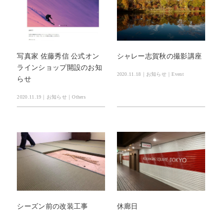
Contact
Access
お問合せ
交通アクセス
Reserve
写真家 佐藤秀信 公式オン
シャレー志賀秋の撮影講座
BEST RATE
当サイトが最もお得
空室検索
ラインショップ開設のお知
2020.11.18｜お知らせ｜Event
らせ
2020.11.19｜お知らせ｜Others
シーズン前の改装工事
休廊日