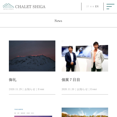
JP
EN
JP
EN
Top
News
Concept
コンセプト
Story
ストーリー
Room
客室
Meal
お食事
御礼
個展７日目
Facility
館内
2020.11.29｜お知らせ｜Event
2020.11.20｜お知らせ｜Event
News
最新情報
FAQ
ご質問