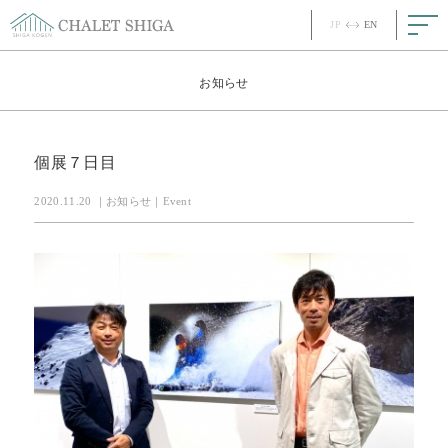
JP
EN
JP
EN
Top
お知らせ
Concept
コンセプト
個展７日目
Story
ストーリー
2020.11.20 ｜お知らせ｜Event
Room
客室
Meal
お食事
Facility
館内
News
最新情報
FAQ
ご質問