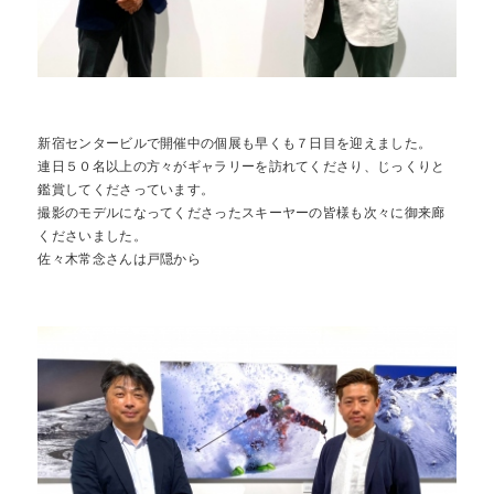
Contact
Access
お問合せ
交通アクセス
Reserve
BEST RATE
当サイトが最もお得
空室検索
新宿センタービルで開催中の個展も早くも７日目を迎えました。
連日５０名以上の方々がギャラリーを訪れてくださり、じっくりと
鑑賞してくださっています。
撮影のモデルになってくださったスキーヤーの皆様も次々に御来廊
くださいました。
佐々木常念さんは戸隠から