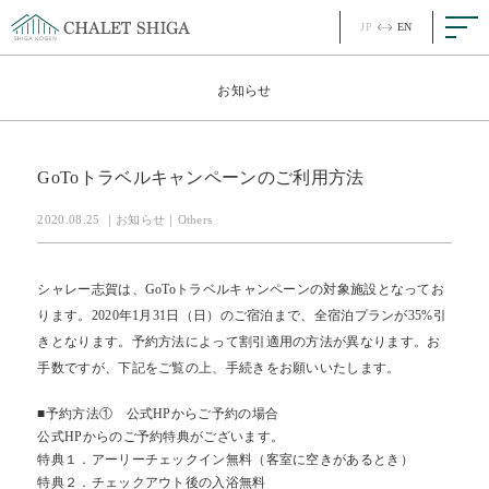
JP
EN
JP
EN
Top
お知らせ
Concept
コンセプト
GoToトラベルキャンペーンのご利用方法
Story
ストーリー
2020.08.25 ｜お知らせ｜Others
Room
客室
シャレー志賀は、GoToトラベルキャンペーンの対象施設となってお
Meal
お食事
ります。2020年1月31日（日）のご宿泊まで、全宿泊プランが35%引
きとなります。予約方法によって割引適用の方法が異なります。お
手数ですが、下記をご覧の上、手続きをお願いいたします。
Facility
館内
■予約方法① 公式HPからご予約の場合
News
最新情報
公式HPからのご予約特典がございます。
特典１．アーリーチェックイン無料（客室に空きがあるとき）
特典２．チェックアウト後の入浴無料
FAQ
ご質問