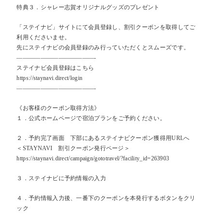
特典３．シャレー志賀オリジナルグッズのプレゼント
Contact
Access
「ステイナビ」サイトにて会員登録し、割引クーポンを取得してご
お問合せ
交通アクセス
利用くださいませ。
先にステイナビの会員登録のみ行っていただくとスムーズです。
Reserve
BEST RATE
当サイトが最もお得
—————————————-
空室検索
ステイナビ会員登録はこちら
https://staynavi.direct/login
—————————————-
《お客様のクーポン取得方法》
１．公式ホームページで宿泊プランをご予約ください。
２．予約完了画面 下部にあるステイナビクーポン獲得用URLへ
＜STAYNAVI 割引クーポン発行ページ＞
https://staynavi.direct/campaign/gototravel/?facility_id=263903
３．ステイナビに予約情報の入力
４．予約情報入力後、一番下のクーポンを本発行するボタンをクリ
ック