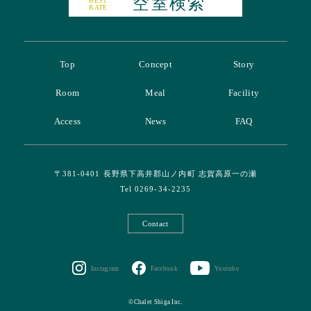
空室検索
BEST
RATE
Top
Concept
Story
Room
Meal
Facility
Access
News
FAQ
〒381-0401 長野県下高井郡山ノ内町 志賀高原一の瀬
Tel 0269-34-2235
Contact
Youtube
Facebook
Instagram
©Chalet Shiga Inc.