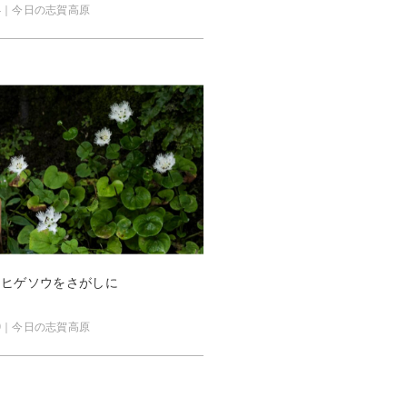
0.04｜今日の志賀高原
ラヒゲソウをさがしに
8.29｜今日の志賀高原