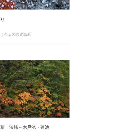
わり
Instagram
Facebook
Youtube
Company
0.31｜今日の志賀高原
紅葉 渋峠～木戸池・蓮池