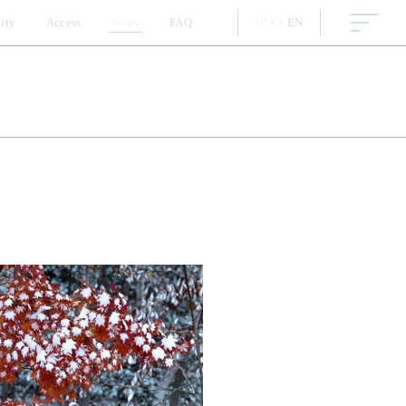
lity
Access
News
FAQ
JP
JP
EN
EN
お食事
元産のお米と味噌
水がおいしい」その理由
賀高原の水で醸した良酒
ご質問
約について
ェックイン・チェックアウト
車場について
室について
浴場について
ービスについて
テル全般について