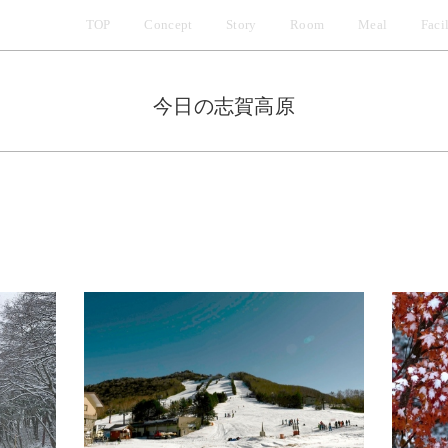
TOP
Concept
Story
Room
Meal
Faci
ストーリー
客室
①私たちと志賀高原
和洋室
地
②宝箱のような多様な自然
和室
「
今日の志賀高原
③写真だからできること
洋室
志
客室概要
ご質問
アクセス
お知らせ
駐車場のご案内
一覧
予
お車でお越しの場合
プラン情報
チ
電車でお越しの場合
イベント情報
駐
その他
客
今日の志賀高原
大
Hidenobu Sato Photo Gallery
サ
ホ