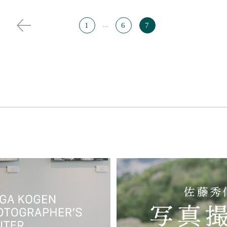
1
6
7
…