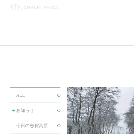
コンセプト
コンセプト
館内
ラウンジ
レンタルスペース
ALL
レンタルショップ
ビアバー「テッパルーム」
お知らせ
大浴場/サウナ
施設概要
今日の志賀高原