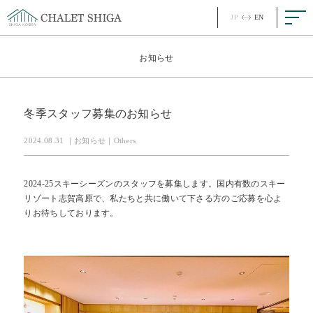
JP
EN
JP
EN
Top
お知らせ
Concept
コンセプト
冬季スタッフ募集のお知らせ
Story
ストーリー
2024.08.31 ｜お知らせ｜Others
Room
客室
2024-25スキーシーズンのスタッフを募集します。国内有数のスキー
リゾート志賀高原で、私たちと共に働いて下さる方のご応募を心よ
Meal
お食事
りお待ちしております。
Facility
館内
News
最新情報
FAQ
ご質問