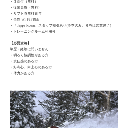
・３食付（無料）
・従業員寮（無料）
・リフト券無料貸与
・全館 Wi-Fi FREE
・「Teppa Room」スタッフ割引あり(冬季のみ、ＧＷは営業終了)
・トレーニングルーム利用可
【必要資格】
学歴・経験は問いません
・明るく協調性がある方
・責任感のある方
・好奇心、向上心のある方
・体力がある方