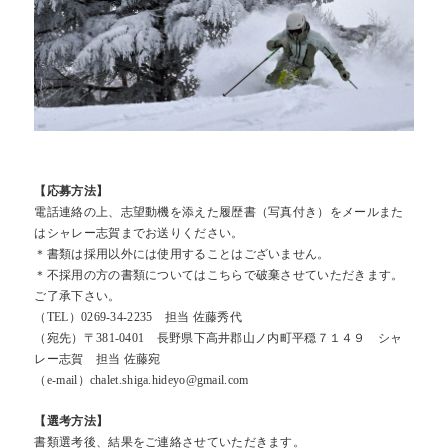
【応募方法】
電話連絡の上、志望動機を添えた履歴書（写真付き）をメールまた
はシャレー志賀までお送りください。
＊書類は採用以外には使用することはございません。
＊不採用の方の書類についてはこちらで破棄させていただきます。
ご了承下さい。
（TEL）0269-34-2235 担当 佐藤秀代
（宛先）〒381-0401 長野県下高井郡山ノ内町平穏７１４９ シャ
レー志賀 担当 佐藤宛
（e-mail）chalet.shiga.hideyo@gmail.com
【選考方法】
書類選考後、結果をご連絡させていただきます。