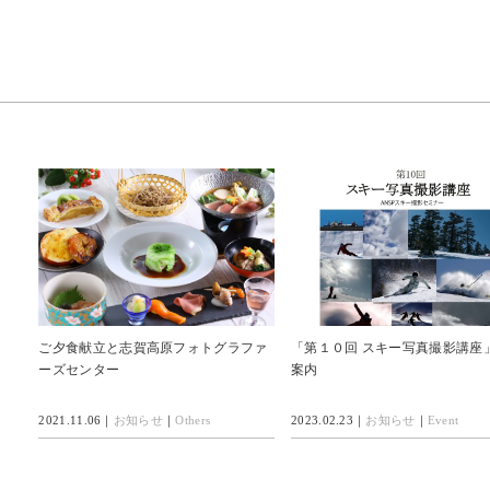
ご夕食献立と志賀高原フォトグラファ
「第１０回 スキー写真撮影講座
ーズセンター
案内
2021.11.06｜
お知らせ
｜
Others
2023.02.23｜
お知らせ
｜
Event