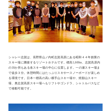
Contact
Access
お問合せ
交通アクセス
Reserve
BEST RATE
当サイトが最もお得
空室検索
シャレー志賀は、長野県山ノ内町志賀高原にある昭和４４年創業の
スキー場に隣接するリゾートホテルです。標高1,600m、志賀高原内
の18か所もある各スキー場の中心に位置します。一の瀬スキー場ま
で徒歩３分。休憩時間にはたっぷりスキやースノーボードが楽しめ
る環境です。日本一標高の高い横手山スキー場や、焼額山スキー
場、奥志賀高原スキー場へもリフトやゴンドラ、シャトルバスなど
で移動可能です。