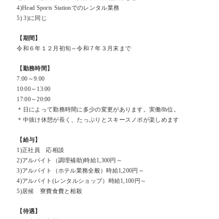
4)Head Sports Stationでのレンタル業務
5) 3)に同じ
【期間】
令和６年１２月初旬～令和７年３月末まで
【勤務時間】
7:00～9:00
10:00～13:00
17:00～20:00
＊日によって勤務時間に多少の変更があります。実働8h位。
＊中抜け休憩が長く、たっぷりとスキースノボが楽しめます
【給与】
1)正社員 応相談
2)アルバイト（調理補助)時給1,300円～
3)アルバイト（ホテル業務全般）時給1,200円～
4)アルバイト(レンタルショップ）時給1,100円～
5)居候 寮費食費と相殺
【待遇】