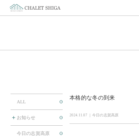
コンセプト
コンセプト
館内
ラウンジ
レンタルスペース
本格的な冬の到来
レンタルショップ
ALL
ビアバー「テッパルーム」
2024.11.07 ｜今日の志賀高原
お知らせ
大浴場/サウナ
施設概要
今日の志賀高原