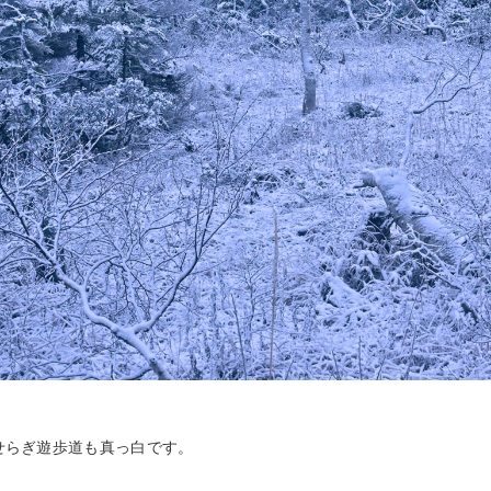
せらぎ遊歩道も真っ白です。