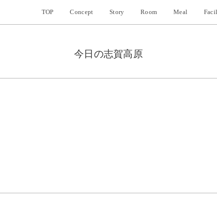
TOP
Concept
Story
Room
Meal
Faci
ストーリー
客室
①私たちと志賀高原
和洋室
地
②宝箱のような多様な自然
和室
「
今日の志賀高原
③写真だからできること
洋室
志
客室概要
ご質問
アクセス
お知らせ
駐車場のご案内
一覧
予
お車でお越しの場合
プラン情報
チ
電車でお越しの場合
イベント情報
駐
その他
客
今日の志賀高原
大
Hidenobu Sato Photo Gallery
サ
ホ