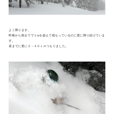
Contact
Access
お問合せ
交通アクセス
Reserve
よく降ります。
BEST RATE
当サイトが最もお得
空室検索
昨晩から朝までで１mを超えて積もっているのに更に降り続けていま
す。
昼までに更に３－４０ｃｍつもりました。