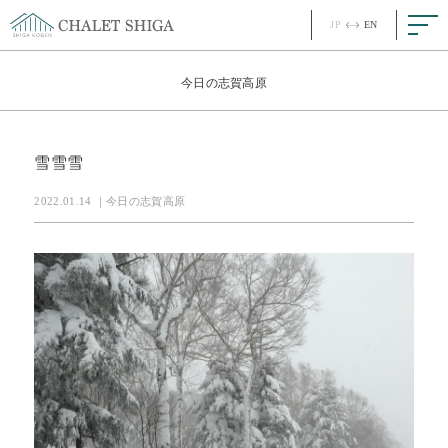
JP
EN
JP
EN
Top
今日の志賀高原
Concept
コンセプト
雪雪雪
Story
ストーリー
2022.01.14 ｜今日の志賀高原
Room
客室
Meal
お食事
Facility
館内
News
最新情報
FAQ
ご質問